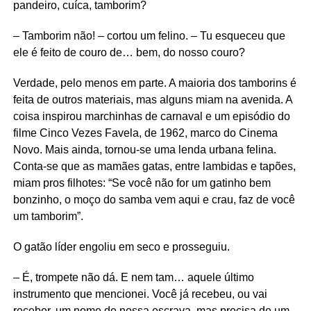
pandeiro, cuíca, tamborim?
– Tamborim não! – cortou um felino. – Tu esqueceu que
ele é feito de couro de… bem, do nosso couro?
Verdade, pelo menos em parte. A maioria dos tamborins é
feita de outros materiais, mas alguns miam na avenida. A
coisa inspirou marchinhas de carnaval e um episódio do
filme Cinco Vezes Favela, de 1962, marco do Cinema
Novo. Mais ainda, tornou-se uma lenda urbana felina.
Conta-se que as mamães gatas, entre lambidas e tapões,
miam pros filhotes: “Se você não for um gatinho bem
bonzinho, o moço do samba vem aqui e crau, faz de você
um tamborim”.
O gatão líder engoliu em seco e prosseguiu.
– É, trompete não dá. E nem tam… aquele último
instrumento que mencionei. Você já recebeu, ou vai
receber, um nome de nossa escrava, mas precisa de um