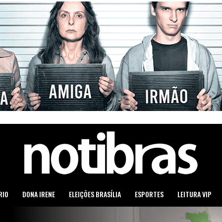
RIO
DONA IRENE
ELEIÇÕES BRASÍLIA
ESPORTES
LEITURA VIP