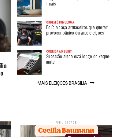
finais
ORDEM É TUMULTUAR
Polícia caça arruaceiros que querem
provocar pânico durante eleições
CORRIDA AO BURITI
Sucessão ainda está longe do xeque-
mate
lia
co
MAIS ELEIÇÕES BRASÍLIA
PUBLICIDADE