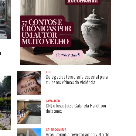
a
RIO
Delegacias terão sala especial para
mulheres vítimas de violência
LAVA JATO
CNJ afasta juíza Gabriela Hardt por
dois anos
CRISE COM EUA
Brasil repudia revogação de visto de