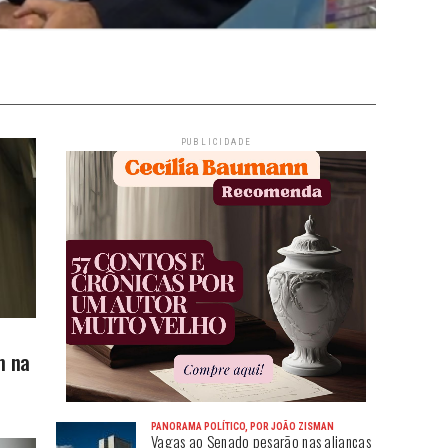
PUBLICIDADE
m na
PANORAMA POLÍTICO, POR JOÃO ZISMAN
Vagas ao Senado pesarão nas alianças