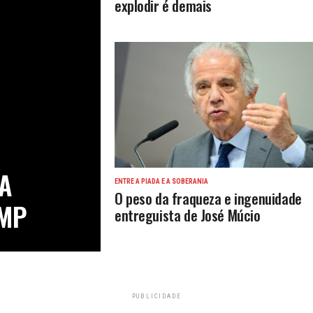
explodir é demais
A
ENTRE A PIADA E A SOBERANIA
O peso da fraqueza e ingenuidade
UMP
entreguista de José Múcio
PUBLICIDADE