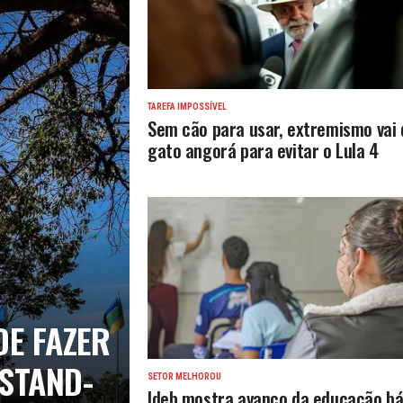
TAREFA IMPOSSÍVEL
Sem cão para usar, extremismo vai 
gato angorá para evitar o Lula 4
DE FAZER
 STAND-
SETOR MELHOROU
Ideb mostra avanço da educação bá