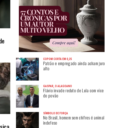
de
COPOM CORTA EM 0,25
Patrão e empregado ainda acham juro
alto
GASPAR, O ALAGOANO
Flávio invade reduto de Lula com vice
do povão
SÍMBOLO DE FORÇA
No Brasil, homem sem chifres é animal
indefeso
sica