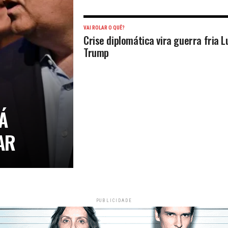
VAI ROLAR O QUÊ?
Crise diplomática vira guerra fria L
Trump
Á
AR
PUBLICIDADE