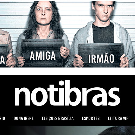
RIO
DONA IRENE
ELEIÇÕES BRASÍLIA
ESPORTES
LEITURA VIP