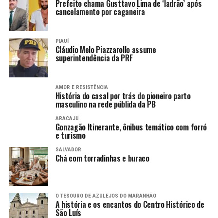
Prefeito chama Gusttavo Lima de ‘ladrão’ após
cancelamento por caganeira
PIAUÍ
Cláudio Melo Piazzarollo assume
superintendência da PRF
AMOR E RESISTÊNCIA
História do casal por trás do pioneiro parto
masculino na rede públida da PB
ARACAJU
Gonzagão Itinerante, ônibus temático com forró
e turismo
SALVADOR
Chá com torradinhas e buraco
O TESOURO DE AZULEJOS DO MARANHÃO
A história e os encantos do Centro Histórico de
São Luís