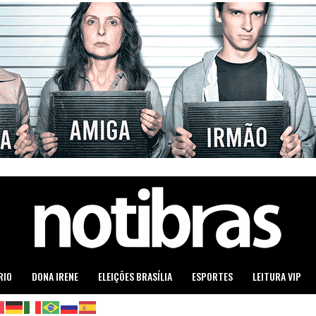
RIO
DONA IRENE
ELEIÇÕES BRASÍLIA
ESPORTES
LEITURA VIP