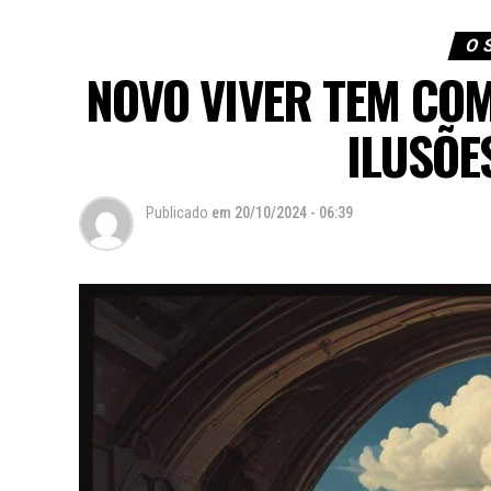
O 
NOVO VIVER TEM COM
ILUSÕE
Publicado
em
20/10/2024 - 06:39