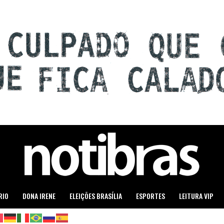
RIO
DONA IRENE
ELEIÇÕES BRASÍLIA
ESPORTES
LEITURA VIP