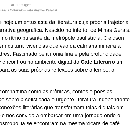
Autor/Imagem:
ália Alcoforado - Foto Arquivo Pessoal
 hoje um entusiasta da literatura cuja própria trajetória
rativa geográfica. Nascido no interior de Minas Gerais,
 no ritmo pulsante da metrópole paulistana, Cleidson
m cultural vivências que vão da calmaria mineira à
res. Fascinado pela ironia fina e pela profundidade
e encontrou no ambiente digital do
Café Literário
um
 para as suas próprias reflexões sobre o tempo, o
 compartilha como as crônicas, contos e poesias
o sobre a sofisticada e urgente literatura independente
conexões literárias que transformam telas digitais em
 ele nos convida a embarcar em uma jornada onde o
 cosmopolita se encontram na mesma xícara de café.