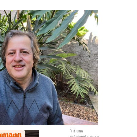
“Há uma
sofisticação crua e