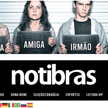
RIO
DONA IRENE
ELEIÇÕES BRASÍLIA
ESPORTES
LEITURA VIP