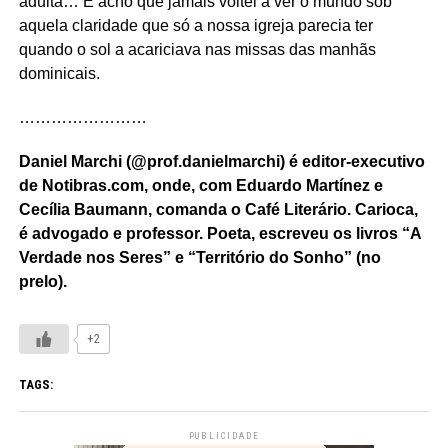
adulta… E acho que jamais voltei a ver o mundo sob
aquela claridade que só a nossa igreja parecia ter
quando o sol a acariciava nas missas das manhãs
dominicais.
……………………
Daniel Marchi (@prof.danielmarchi) é editor-executivo
de Notibras.com, onde, com Eduardo Martínez e
Cecília Baumann, comanda o Café Literário. Carioca,
é advogado e professor. Poeta, escreveu os livros “A
Verdade nos Seres” e “Território do Sonho” (no
prelo).
+2
TAGS:
PUBLICIDADE