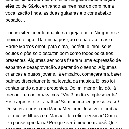
elétrico de Sávio, entrando as meninas do coro numa
vocalização linda, as duas guitarras e o contrabaixo
pesado…
Foi um silêncio retumbante na igreja cheia. Ninguém se
movia do lugar. Da minha posição eu não via, mas o
Padre Marcos olhou para cima, incrédulo, tirou seus
óculos e pôs-se a escutar, bem como todos os outros
presentes. Algumas senhoras fizeram uma expressão de
espanto e desaprovação, apertando o senho. Algumas
crianças e outros jovens, lá embaixo, começaram a bater
palmas discretamente na levada da música. E isso foi
contagiando alguns presentes. Dó, mi menor, fá, dó, lá
menor… e continuávamos: “Você podia simplesmente/
Ser carpinteiro e trabalhar/ Sem nunca ter que se exilar/
De se esconder com Maria/ Meu bom José você podia/
Ter muitos filhos com Maria/ E teu ofício ensinar/ Como
teu pai sempre fazia/ Por que será meu bom José/ Que