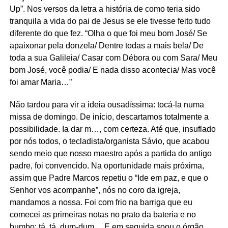
Up”. Nos versos da letra a história de como teria sido
tranquila a vida do pai de Jesus se ele tivesse feito tudo
diferente do que fez. “Olha o que foi meu bom José/ Se
apaixonar pela donzela/ Dentre todas a mais bela/ De
toda a sua Galileia/ Casar com Débora ou com Sara/ Meu
bom José, você podia/ E nada disso acontecia/ Mas você
foi amar Maria…”
Não tardou para vir a ideia ousadíssima: tocá-la numa
missa de domingo. De início, descartamos totalmente a
possibilidade. Ia dar m…, com certeza. Até que, insuflado
por nós todos, o tecladista/organista Sávio, que acabou
sendo meio que nosso maestro após a partida do antigo
padre, foi convencido. Na oportunidade mais próxima,
assim que Padre Marcos repetiu o “Ide em paz, e que o
Senhor vos acompanhe”, nós no coro da igreja,
mandamos a nossa. Foi com frio na barriga que eu
comecei as primeiras notas no prato da bateria e no
bumbo: tá, tá, dum-dum… E em seguida soou o órgão