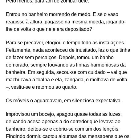
Pelo menos, pararam de zombar dele.
Entrou no banheiro morrendo de medo. E se o vaso
reagisse à altura, pagasse na mesma moeda, jogando-
lhe de volta o que nele era depositado?
Para se precaver, elogiou o tempo todo as instalações.
Felizmente, nada aconteceu de inusitado, fez o que tinha
de fazer sem percalços. Depois, tomou um banho
demorado, sempre louvando as linhas harmoniosas da
banheira. Em seguida, secou-se com cuidado – vai que
machucava a toalha e ela, zangada, o molhava de volta
–, vestiu-se e retornou ao quarto.
Os móveis o aguardavam, em silenciosa expectativa.
Improvisou um bocejo, apagou quase todas as luzes,
deixando acesa apenas a do corredor que levava ao
banheiro, deitou-se e cobriu-se com um dos lençóis.
Fingindo dormir, captou algumas das mensagens que os