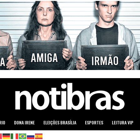
RIO
DONA IRENE
ELEIÇÕES BRASÍLIA
ESPORTES
LEITURA VIP