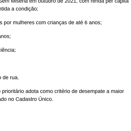
 Sem Miséria em outubro de 2021, com renda per capita
tida a condição;
as por mulheres com crianças de até 6 anos;
anos;
iência;
 de rua.
 prioritário adota como critério de desempate a maior
rado no Cadastro Único.