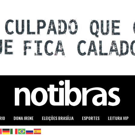
RIO
DONA IRENE
ELEIÇÕES BRASÍLIA
ESPORTES
LEITURA VIP