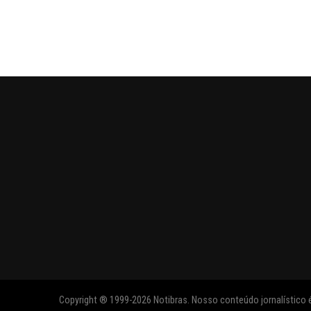
Copyright ® 1999-2026 Notibras. Nosso conteúdo jornalístico é