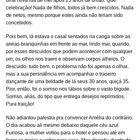
uma nova lua de mel após 25 anos de união. Que
celebração! Nada de filhos, todos já bem crescidos. Nada
de netos, mesmo porque estes ainda não teriam sido
concebidos.
Pois bem, lá estava o casal sentados na canga sobre as
areias branquinhas em frente ao mar, lindo mar, quando,
por esses descuidos que podem acontecer com qualquer
um, os olhos nos traem e observam corpos alheios. O
descuido, tudo bem, o problema não foi apenas o olhar,
mas a sua persistência em acompanhar o traseiro
dançante de uma beldade de lá seus 30 anos, quiçá 35.
Pior, então, foi o sorriso nos lábios sobre o vasto bigode.
Sorriso, aliás, do tipo que entrega desejos reprimidos.
Pura traição!
Não adiantou palestra pra convencer Amélia do contrário.
O dia acabou ali mesmo debaixo daquele céu azul.
Furiosa, a mulher voltou para o hotel e pensou até em