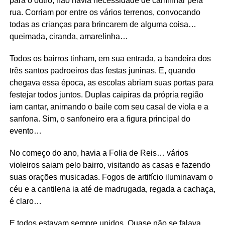
para o outro, não havia necessidade de caminhar pela
rua. Corriam por entre os vários terrenos, convocando
todas as crianças para brincarem de alguma coisa…
queimada, ciranda, amarelinha…
Todos os bairros tinham, em sua entrada, a bandeira dos
três santos padroeiros das festas juninas. E, quando
chegava essa época, as escolas abriam suas portas para
festejar todos juntos. Duplas caipiras da própria região
iam cantar, animando o baile com seu casal de viola e a
sanfona. Sim, o sanfoneiro era a figura principal do
evento…
No começo do ano, havia a Folia de Reis… vários
violeiros saiam pelo bairro, visitando as casas e fazendo
suas orações musicadas. Fogos de artifício iluminavam o
céu e a cantilena ia até de madrugada, regada a cachaça,
é claro…
E todos estavam sempre unidos. Quase não se falava