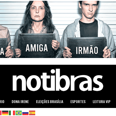
RIO
DONA IRENE
ELEIÇÕES BRASÍLIA
ESPORTES
LEITURA VIP