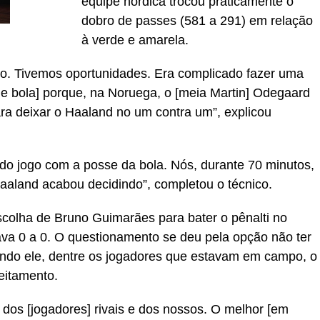
equipe nórdica trocou praticamente o
dobro de passes (581 a 291) em relação
à verde e amarela.
do. Tivemos oportunidades. Era complicado fazer uma
de bola] porque, na Noruega, o [meia Martin] Odegaard
ara deixar o Haaland no um contra um”, explicou
 do jogo com a posse da bola. Nós, durante 70 minutos,
Haaland acabou decidindo”, completou o técnico.
scolha de Bruno Guimarães para bater o pênalti no
ava 0 a 0. O questionamento se deu pela opção não ter
gundo ele, dentre os jogadores que estavam em campo, o
eitamento.
 dos [jogadores] rivais e dos nossos. O melhor [em