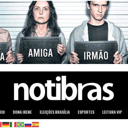
RIO
DONA IRENE
ELEIÇÕES BRASÍLIA
ESPORTES
LEITURA VIP