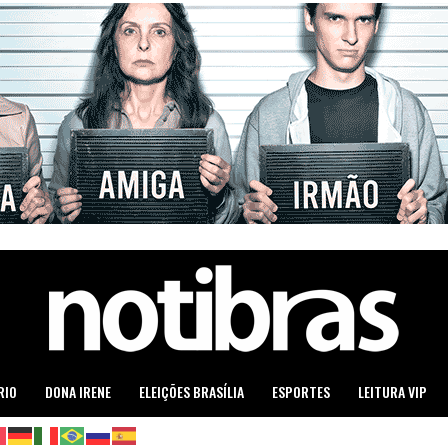
RIO
DONA IRENE
ELEIÇÕES BRASÍLIA
ESPORTES
LEITURA VIP