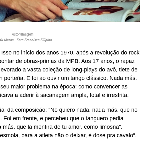
Autor/Imagem:
u Matos - Foto Francisco Filipino
 Isso no início dos anos 1970, após a revolução do rock
pontar de obras-primas da MPB. Aos 17 anos, o rapaz
evorado a vasta coleção de long-plays do avô, tiete de
 porteña. E foi ao ouvir um tango clássico, Nada más,
 seu maior problema na época: como convencer as
va a aderir à sacanagem ampla, total e irrestrita.
icial da composição: “No quiero nada, nada más, que no
a”. Foi em frente, e percebeu que o tanguero pedia
a más, que la mentira de tu amor, como limosna”.
smola, para a atleta não o deixar, é dose pra cavalo”.