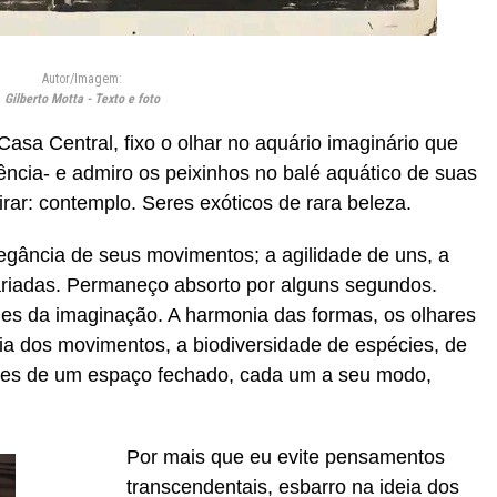
Autor/Imagem:
Gilberto Motta - Texto e foto
Casa Central, fixo o olhar no aquário imaginário que
vência- e admiro os peixinhos no balé aquático de suas
irar: contemplo. Seres exóticos de rara beleza.
egância de seus movimentos; a agilidade de uns, a
ariadas. Permaneço absorto por alguns segundos.
es da imaginação. A harmonia das formas, os olhares
ia dos movimentos, a biodiversidade de espécies, de
tes de um espaço fechado, cada um a seu modo,
Por mais que eu evite pensamentos
transcendentais, esbarro na ideia dos