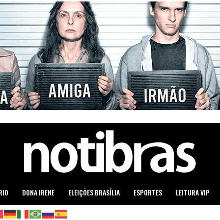
RIO
DONA IRENE
ELEIÇÕES BRASÍLIA
ESPORTES
LEITURA VIP