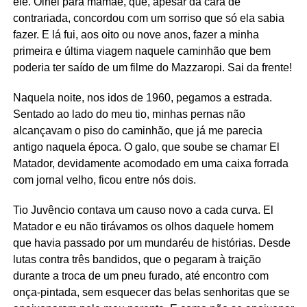
ele. Olhei para mamãe, que, apesar da cara de
contrariada, concordou com um sorriso que só ela sabia
fazer. E lá fui, aos oito ou nove anos, fazer a minha
primeira e última viagem naquele caminhão que bem
poderia ter saído de um filme do Mazzaropi. Sai da frente!
Naquela noite, nos idos de 1960, pegamos a estrada.
Sentado ao lado do meu tio, minhas pernas não
alcançavam o piso do caminhão, que já me parecia
antigo naquela época. O galo, que soube se chamar El
Matador, devidamente acomodado em uma caixa forrada
com jornal velho, ficou entre nós dois.
Tio Juvêncio contava um causo novo a cada curva. El
Matador e eu não tirávamos os olhos daquele homem
que havia passado por um mundaréu de histórias. Desde
lutas contra três bandidos, que o pegaram à traição
durante a troca de um pneu furado, até encontro com
onça-pintada, sem esquecer das belas senhoritas que se