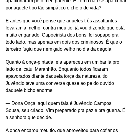
apaixonaram pelo meu parente. E como não se apaixonar
por aquele tipo tão simpático e cheio de vida?
E antes que você pense que aqueles três assaltantes
levaram a melhor contra meu tio, já vou dizendo que está
muito enganado. Capoeirista dos bons, foi sopapo pra
todo lado, mas apenas em dois dos criminosos. É que o
terceiro fugiu que nem galo velho no dia da degola.
Quanto à onça-pintada, ela apareceu em um bar lá pro
lado de Icatu, Maranhão. Enquanto todos ficaram
apavorados diante daquela força da natureza, tio
Juvêncio teve uma conversa quase ao pé do ouvido
daquele bicho enorme.
— Dona Onça, aqui quem fala é Juvêncio Campos
Sousa, seu criado. Vim preparado pra paz e pra guerra. É
a senhora que decide.
A onça encarou meu tio, que aproveitou para cofiar os