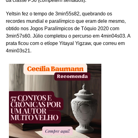
da classe F56 (competem sentados).
Yeltsin fez o tempo de 3min55s82, quebrando os
recordes mundial e paralímpico que eram dele mesmo,
obtido nos Jogos Paralímpicos de Tóquio 2020 com
3min57s60. Júlio completou o percurso em 4min04s03. A
prata ficou com o etíope Yitayal Yigzaw, que correu em
4min03s21.