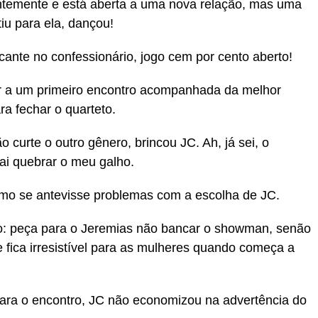
ntemente e está aberta a uma nova relação, mas uma
iu para ela, dançou!
cante no confessionário, jogo cem por cento aberto!
ir a um primeiro encontro acompanhada da melhor
a fechar o quarteto.
rte o outro gênero, brincou JC. Ah, já sei, o
ai quebrar o meu galho.
mo se antevisse problemas com a escolha de JC.
ho: peça para o Jeremias não bancar o showman, senão
e fica irresistível para as mulheres quando começa a
para o encontro, JC não economizou na advertência do