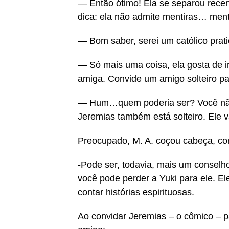
— Então ótimo! Ela se separou rece
dica: ela não admite mentiras… ment
— Bom saber, serei um católico prati
— Só mais uma coisa, ela gosta de 
amiga. Convide um amigo solteiro par
— Hum…quem poderia ser? Você não cu
Jeremias também está solteiro. Ele v
Preocupado, M. A. coçou cabeça, co
-Pode ser, todavia, mais um consel
você pode perder a Yuki para ele. El
contar histórias espirituosas.
Ao convidar Jeremias – o cômico – 