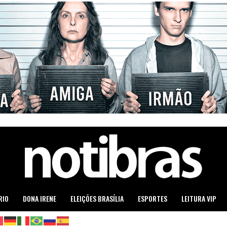
RIO
DONA IRENE
ELEIÇÕES BRASÍLIA
ESPORTES
LEITURA VIP