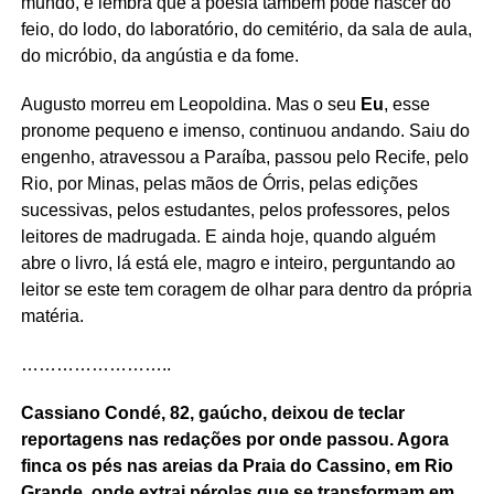
mundo, e lembra que a poesia também pode nascer do
feio, do lodo, do laboratório, do cemitério, da sala de aula,
do micróbio, da angústia e da fome.
Augusto morreu em Leopoldina. Mas o seu
Eu
, esse
pronome pequeno e imenso, continuou andando. Saiu do
engenho, atravessou a Paraíba, passou pelo Recife, pelo
Rio, por Minas, pelas mãos de Órris, pelas edições
sucessivas, pelos estudantes, pelos professores, pelos
leitores de madrugada. E ainda hoje, quando alguém
abre o livro, lá está ele, magro e inteiro, perguntando ao
leitor se este tem coragem de olhar para dentro da própria
matéria.
……………………..
Cassiano Condé, 82, gaúcho, deixou de teclar
reportagens nas redações por onde passou. Agora
finca os pés nas areias da Praia do Cassino, em Rio
Grande, onde extrai pérolas que se transformam em