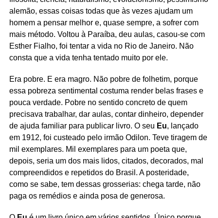
alemão, essas coisas todas que às vezes ajudam um
homem a pensar melhor e, quase sempre, a sofrer com
mais método. Voltou à Paraíba, deu aulas, casou-se com
Esther Fialho, foi tentar a vida no Rio de Janeiro. Não
consta que a vida tenha tentado muito por ele.
Era pobre. E era magro. Não pobre de folhetim, porque
essa pobreza sentimental costuma render belas frases e
pouca verdade. Pobre no sentido concreto de quem
precisava trabalhar, dar aulas, contar dinheiro, depender
de ajuda familiar para publicar livro. O seu
Eu
, lançado
em 1912, foi custeado pelo irmão Odilon. Teve tiragem de
mil exemplares. Mil exemplares para um poeta que,
depois, seria um dos mais lidos, citados, decorados, mal
compreendidos e repetidos do Brasil. A posteridade,
como se sabe, tem dessas grosserias: chega tarde, não
paga os remédios e ainda posa de generosa.
O
Eu
é um livro único em vários sentidos. Único porque