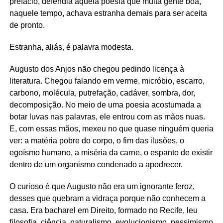
prefácio, defendia aquela poesia que muita gente boa,
naquele tempo, achava estranha demais para ser aceita
de pronto.
Estranha, aliás, é palavra modesta.
Augusto dos Anjos não chegou pedindo licença à
literatura. Chegou falando em verme, micróbio, escarro,
carbono, molécula, putrefação, cadáver, sombra, dor,
decomposição. No meio de uma poesia acostumada a
botar luvas nas palavras, ele entrou com as mãos nuas.
E, com essas mãos, mexeu no que quase ninguém queria
ver: a matéria pobre do corpo, o fim das ilusões, o
egoísmo humano, a miséria da carne, o espanto de existir
dentro de um organismo condenado a apodrecer.
O curioso é que Augusto não era um ignorante feroz,
desses que quebram a vidraça porque não conhecem a
casa. Era bacharel em Direito, formado no Recife, leu
filosofia, ciência, naturalismo, evolucionismo, pessimismo