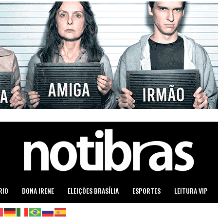
RIO
DONA IRENE
ELEIÇÕES BRASÍLIA
ESPORTES
LEITURA VIP