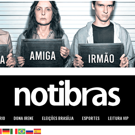
RIO
DONA IRENE
ELEIÇÕES BRASÍLIA
ESPORTES
LEITURA VIP