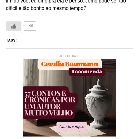
fim do voo, eu olho pra ela e penso: como pode ser tão
difícil e tão bonito ao mesmo tempo?
+95
TAGS:
PUBLICIDADE