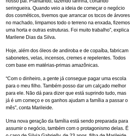
nosso pai. Plantando, fazendo farinha, cortando
seringueira. Quando veio a ideia de começar o negócio
dos cosméticos, tivemos que arrancar os tocos de árvores
no machado, limpamos todo o terreno na enxada, fizemos
uma horta e outras estruturas. Foi muito trabalho”, explica
Marilene Dias da Silva.
Hoje, além dos óleos de andiroba e de copaíba, fabricam
sabonetes, velas, incensos, cremes e repelentes. Todos
com base em matérias-primas amazônicas.
“Com o dinheiro, a gente já consegue pagar uma escola
para o meu filho. Também posso dar um calçado melhor
para ele. Não dá para dizer que está suprindo tudo, mas
já é um começo e os ganhos ajudam a família a passar o
mês”, conta Marileide.
Uma nova geração da família está sendo preparada para
assumir o negócio, também com o protagonismo delas. É
o caso de Silvia Gabrielly, de 23 anos, filha de Marileide.