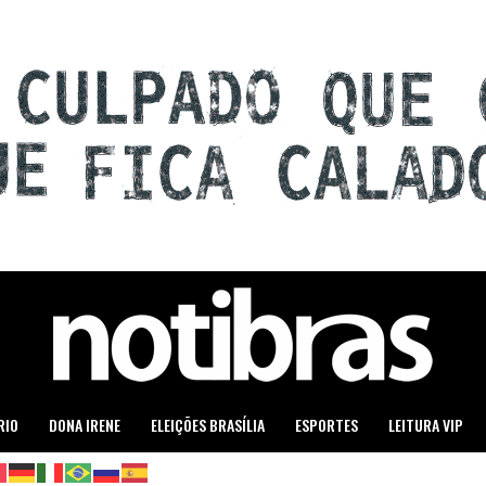
RIO
DONA IRENE
ELEIÇÕES BRASÍLIA
ESPORTES
LEITURA VIP