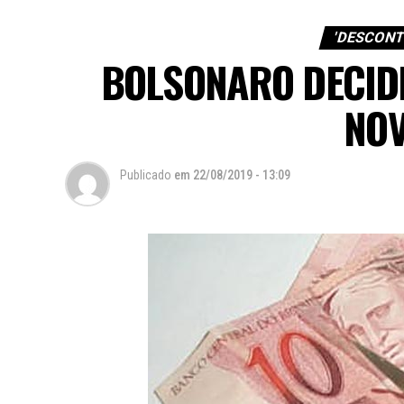
'DESCONTI
BOLSONARO DECID
NO
Publicado
em
22/08/2019 - 13:09