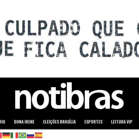
RIO
DONA IRENE
ELEIÇÕES BRASÍLIA
ESPORTES
LEITURA VIP