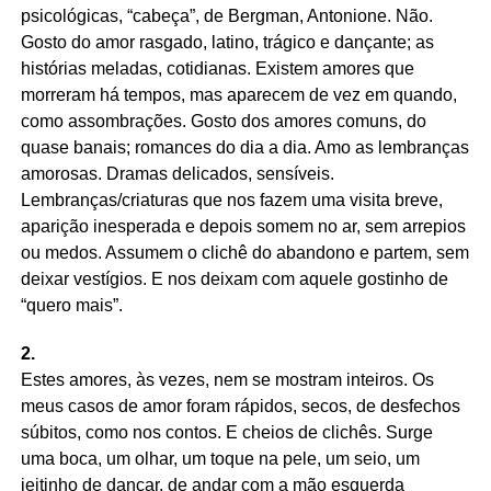
psicológicas, “cabeça”, de Bergman, Antonione. Não.
Gosto do amor rasgado, latino, trágico e dançante; as
histórias meladas, cotidianas. Existem amores que
morreram há tempos, mas aparecem de vez em quando,
como assombrações. Gosto dos amores comuns, do
quase banais; romances do dia a dia. Amo as lembranças
amorosas. Dramas delicados, sensíveis.
Lembranças/criaturas que nos fazem uma visita breve,
aparição inesperada e depois somem no ar, sem arrepios
ou medos. Assumem o clichê do abandono e partem, sem
deixar vestígios. E nos deixam com aquele gostinho de
“quero mais”.
2.
Estes amores, às vezes, nem se mostram inteiros. Os
meus casos de amor foram rápidos, secos, de desfechos
súbitos, como nos contos. E cheios de clichês. Surge
uma boca, um olhar, um toque na pele, um seio, um
jeitinho de dançar, de andar com a mão esquerda