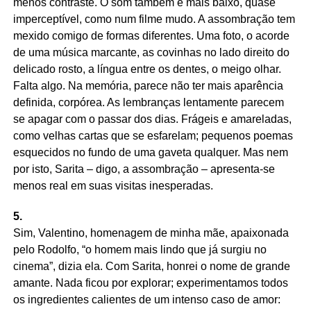
menos contraste. O som também é mais baixo, quase
imperceptível, como num filme mudo. A assombração tem
mexido comigo de formas diferentes. Uma foto, o acorde
de uma música marcante, as covinhas no lado direito do
delicado rosto, a língua entre os dentes, o meigo olhar.
Falta algo. Na memória, parece não ter mais aparência
definida, corpórea. As lembranças lentamente parecem
se apagar com o passar dos dias. Frágeis e amareladas,
como velhas cartas que se esfarelam; pequenos poemas
esquecidos no fundo de uma gaveta qualquer. Mas nem
por isto, Sarita – digo, a assombração – apresenta-se
menos real em suas visitas inesperadas.
5.
Sim, Valentino, homenagem de minha mãe, apaixonada
pelo Rodolfo, “o homem mais lindo que já surgiu no
cinema”, dizia ela. Com Sarita, honrei o nome de grande
amante. Nada ficou por explorar; experimentamos todos
os ingredientes calientes de um intenso caso de amor: