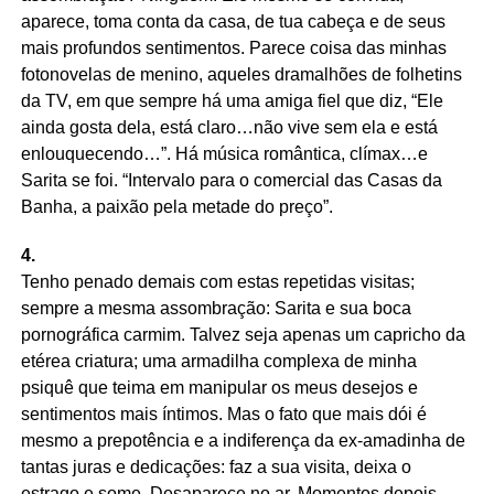
aparece, toma conta da casa, de tua cabeça e de seus
mais profundos sentimentos. Parece coisa das minhas
fotonovelas de menino, aqueles dramalhões de folhetins
da TV, em que sempre há uma amiga fiel que diz, “Ele
ainda gosta dela, está claro…não vive sem ela e está
enlouquecendo…”. Há música romântica, clímax…e
Sarita se foi. “Intervalo para o comercial das Casas da
Banha, a paixão pela metade do preço”.
4.
Tenho penado demais com estas repetidas visitas;
sempre a mesma assombração: Sarita e sua boca
pornográfica carmim. Talvez seja apenas um capricho da
etérea criatura; uma armadilha complexa de minha
psiquê que teima em manipular os meus desejos e
sentimentos mais íntimos. Mas o fato que mais dói é
mesmo a prepotência e a indiferença da ex-amadinha de
tantas juras e dedicações: faz a sua visita, deixa o
estrago e some. Desaparece no ar. Momentos depois,