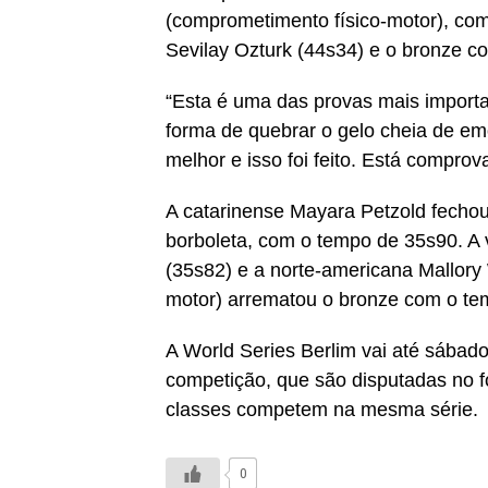
(comprometimento físico-motor), com
Sevilay Ozturk (44s34) e o bronze c
“Esta é uma das provas mais importa
forma de quebrar o gelo cheia de e
melhor e isso foi feito. Está comprov
A catarinense Mayara Petzold fecho
borboleta, com o tempo de 35s90. A 
(35s82) e a norte-americana Mallor
motor) arrematou o bronze com o te
A World Series Berlim vai até sábado
competição, que são disputadas no fo
classes competem na mesma série.
0