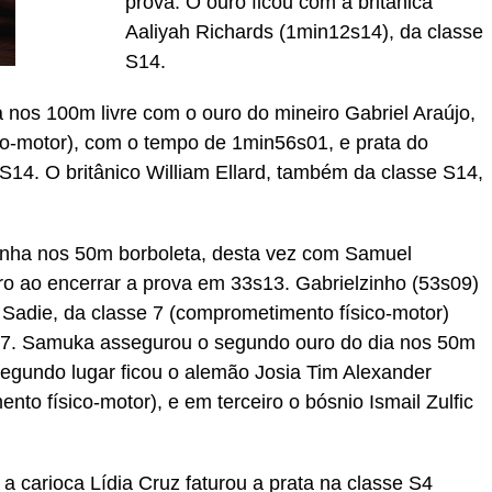
prova. O ouro ficou com a britânica
Aaliyah Richards (1min12s14), da classe
S14.
 nos 100m livre com o ouro do mineiro Gabriel Araújo,
co-motor), com o tempo de 1min56s01, e prata do
 S14. O britânico William Ellard, também da classe S14,
inha nos 50m borboleta, desta vez com Samuel
uro ao encerrar a prova em 33s13. Gabrielzinho (53s09)
an Sadie, da classe 7 (comprometimento físico-motor)
57. Samuka assegurou o segundo ouro do dia nos 50m
egundo lugar ficou o alemão Josia Tim Alexander
to físico-motor), e em terceiro o bósnio Ismail Zulfic
a carioca Lídia Cruz faturou a prata na classe S4