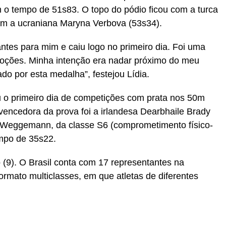
 o tempo de 51s83. O topo do pódio ficou com a turca
om a ucraniana Maryna Verbova (53s34).
ntes para mim e caiu logo no primeiro dia. Foi uma
moções. Minha intenção era nadar próximo do meu
ado por esta medalha”, festejou Lídia.
u o primeiro dia de competições com prata nos 50m
vencedora da prova foi a irlandesa Dearbhaile Brady
y Weggemann, da classe S6 (comprometimento físico-
mpo de 35s22.
 (9). O Brasil conta com 17 representantes na
rmato multiclasses, em que atletas de diferentes