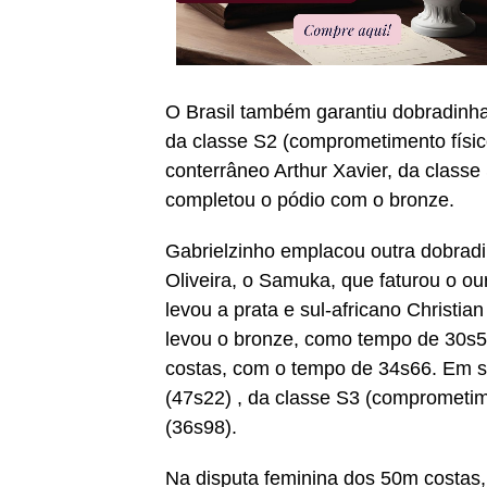
O Brasil também garantiu dobradinha
da classe S2 (comprometimento físi
conterrâneo Arthur Xavier, da classe
completou o pódio com o bronze.
Gabrielzinho emplacou outra dobrad
Oliveira, o Samuka, que faturou o o
levou a prata e sul-africano Christi
levou o bronze, como tempo de 30s
costas, com o tempo de 34s66. Em s
(47s22) , da classe S3 (comprometimen
(36s98).
Na disputa feminina dos 50m costas, 