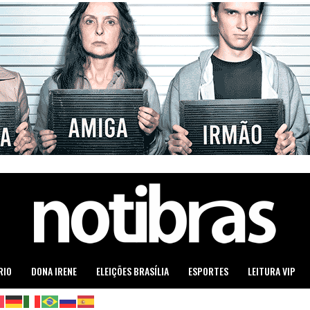
RIO
DONA IRENE
ELEIÇÕES BRASÍLIA
ESPORTES
LEITURA VIP