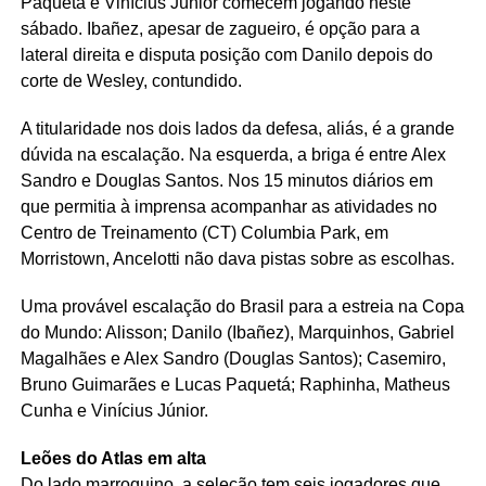
Paquetá e Vinícius Júnior comecem jogando neste
sábado. Ibañez, apesar de zagueiro, é opção para a
lateral direita e disputa posição com Danilo depois do
corte de Wesley, contundido.
A titularidade nos dois lados da defesa, aliás, é a grande
dúvida na escalação. Na esquerda, a briga é entre Alex
Sandro e Douglas Santos. Nos 15 minutos diários em
que permitia à imprensa acompanhar as atividades no
Centro de Treinamento (CT) Columbia Park, em
Morristown, Ancelotti não dava pistas sobre as escolhas.
Uma provável escalação do Brasil para a estreia na Copa
do Mundo: Alisson; Danilo (Ibañez), Marquinhos, Gabriel
Magalhães e Alex Sandro (Douglas Santos); Casemiro,
Bruno Guimarães e Lucas Paquetá; Raphinha, Matheus
Cunha e Vinícius Júnior.
Leões do Atlas em alta
Do lado marroquino, a seleção tem seis jogadores que