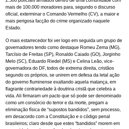
2.500 policiais armados dentro de uma comunidade com
mais de 100.000 moradores para, segundo o discurso
oficial, exterminar o Comando Vermelho (CV), a maior e
mais perigosa facção do crime organizado naquele
Estado.
O mais estarrecedor foi ver logo em seguida um grupo de
governadores tendo como destaque Romeu Zema (MG),
Tarcísio de Freitas (SP), Ronaldo Caiado (GO), Jorginho
Melo (SC), Eduardo Riedel (MS) e Celina Leão, vice-
governadora do DF, todos de extrema direita, cristãos
segundo os próprios, se unirem em defesa da letal ação
do governo fluminense exaltando aquela matança, em
flagrante contrariedade à doutrina cristã que celebra a
vida. Ali firmaram um pacto que só pode ser denominado
como um consórcio do terror e da morte, pregam a
eliminação física de “supostos bandidos”, sem processo,
em desacordo com a Constituição e o código penal
brasileiros; claro desde que estes “bandidos” morem em