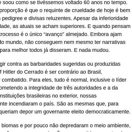
pe soou como se tivéssemos voltado 60 anos no tempo.
sproporção é que o requinte de crueldade de hoje é bem
edigree e divisas reluzentes. Apesar da inferioridade
ividade, as atuais se acham superiores. E quando pensam
trocesso é o único “avanço” almejado. Embora ajam
do mundo, não conseguem nem mesmo ter narrativas
r para melhor todos já disseram. E nada mudou.
rgir contra as barbaridades sugeridas ou produzidas
f Hitler do Cerrado é ser contrário ao Brasil,
mbatido. Para eles, tudo é normal, inclusive o líder
rometendo a integridade de três autoridades e a da
nstituições brasileiras no exterior, nossas
mente incendiaram o país. São as mesmas que, para
 queriam depor um governante eleito democraticamente.
 biomas e por pouco não depredaram o meio ambiente,