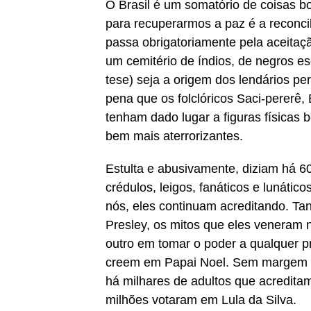
O Brasil é um somatório de coisas bo
para recuperarmos a paz é a reconcil
passa obrigatoriamente pela aceitaçã
um cemitério de índios, de negros es
tese) seja a origem dos lendários p
pena que os folclóricos Saci-pererê
tenham dado lugar a figuras física
bem mais aterrorizantes.
Estulta e abusivamente, diziam há 6
crédulos, leigos, fanáticos e lunáti
nós, eles continuam acreditando. Ta
Presley, os mitos que eles veneram
outro em tomar o poder a qualquer pr
creem em Papai Noel. Sem margem de
há milhares de adultos que acredita
milhões votaram em Lula da Silva.