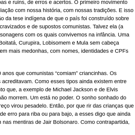
as e ruins, de erros e acertos. O primeiro movimento
iação com nossa história, com nossas tradições. E isso
o da tese indígena de que o país foi construído sobre
cravizados e de supostos comunistas. Talvez ela (a
ersonagens com os quais convivemos na infância. Uma
, Boitatá, Curupira, Lobisomem e Mula sem cabeça
s bem mais medonhas, com nomes, identidades e CPFs
0 anos que comunistas “comiam” criancinhas. Os
cos acreditavam. Como esses tipos ainda existem entre
nto que, a exemplo de Michael Jackson e de Elvis
 não morrem. Um está no poder. O sonho sonhado do
eço virou pesadelo. Então, por que rir das crianças que
 erro para riba ou para bajo, a esses digo que ainda
m nas mentiras de Jair Bolsonaro. Como contrapartida,