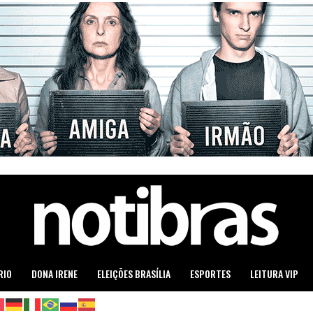
RIO
DONA IRENE
ELEIÇÕES BRASÍLIA
ESPORTES
LEITURA VIP