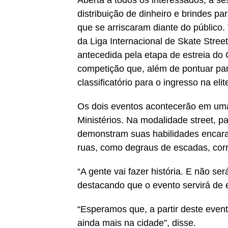
Aberta a todos os interessados, a s
distribuição de dinheiro e brindes 
que se arriscaram diante do público.
da Liga Internacional de Skate Stree
antecedida pela etapa de estreia do 
competição que, além de pontuar para
classificatório para o ingresso na eli
Os dois eventos acontecerão em um
Ministérios. Na modalidade
street
, p
demonstram suas habilidades encar
ruas, como degraus de escadas, corr
“A gente vai fazer história. E não s
destacando que o evento servirá de e
“Esperamos que, a partir deste event
ainda mais na cidade”, disse.