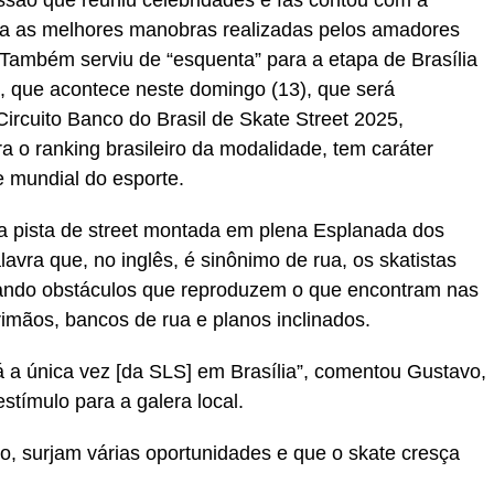
essão que reuniu celebridades e fãs contou com a
para as melhores manobras realizadas pelos amadores
 Também serviu de “esquenta” para a etapa de Brasília
t, que acontece neste domingo (13), que será
Circuito Banco do Brasil de Skate Street 2025,
 o ranking brasileiro da modalidade, tem caráter
te mundial do esporte.
a pista de
street
montada em plena Esplanada dos
alavra que, no inglês, é sinônimo de rua, os skatistas
ando obstáculos que reproduzem o que encontram nas
imãos, bancos de rua e planos inclinados.
erá a única vez [da SLS] em Brasília”, comentou Gustavo,
stímulo para a galera local.
o, surjam várias oportunidades e que o skate cresça