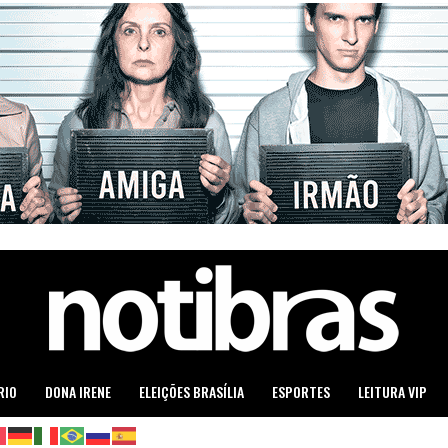
RIO
DONA IRENE
ELEIÇÕES BRASÍLIA
ESPORTES
LEITURA VIP