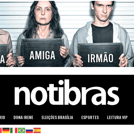
RIO
DONA IRENE
ELEIÇÕES BRASÍLIA
ESPORTES
LEITURA VIP