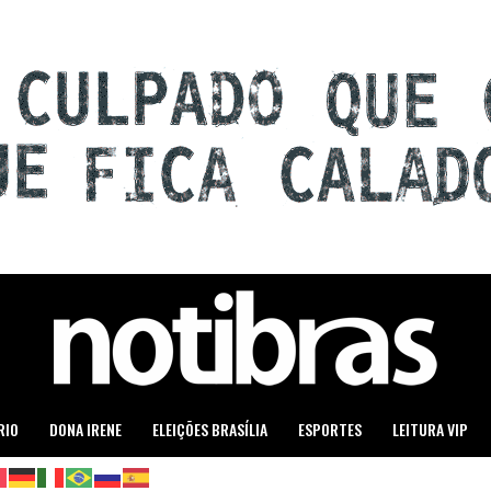
RIO
DONA IRENE
ELEIÇÕES BRASÍLIA
ESPORTES
LEITURA VIP