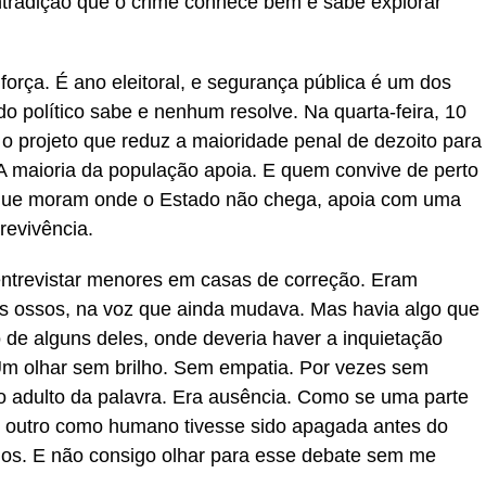
tradição que o crime conhece bem e sabe explorar
orça. É ano eleitoral, e segurança pública é um dos
o político sabe e nenhum resolve. Na quarta-feira, 10
 projeto que reduz a maioridade penal de dezoito para
A maioria da população apoia. E quem convive de perto
 que moram onde o Estado não chega, apoia com uma
revivência.
 entrevistar menores em casas de correção. Eram
os ossos, na voz que ainda mudava. Mas havia algo que
 de alguns deles, onde deveria haver a inquietação
. Um olhar sem brilho. Sem empatia. Por vezes sem
o adulto da palavra. Era ausência. Como se uma parte
o outro como humano tivesse sido apagada antes do
os. E não consigo olhar para esse debate sem me