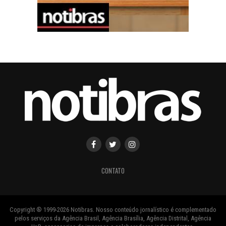
CONTATO
Copyright ® 1999-2026 Notibras. Nosso conteúdo jornalístico é complementado
pelos serviços da Agência Brasil, Agência Brasília, Agência Distrital, Agência