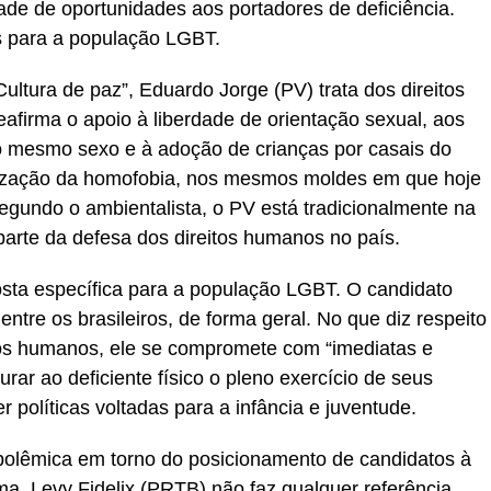
ade de oportunidades aos portadores de deficiência.
s para a população LGBT.
tura de paz”, Eduardo Jorge (PV) trata dos direitos
afirma o apoio à liberdade de orientação sexual, aos
o mesmo sexo e à adoção de crianças por casais do
lização da homofobia, nos mesmos moldes em que hoje
egundo o ambientalista, o PV está tradicionalmente na
arte da defesa dos direitos humanos no país.
ta específica para a população LGBT. O candidato
ntre os brasileiros, de forma geral. No que diz respeito
tos humanos, ele se compromete com “imediatas e
rar ao deficiente físico o pleno exercício de seus
r políticas voltadas para a infância e juventude.
polêmica em torno do posicionamento de candidatos à
a, Levy Fidelix (PRTB) não faz qualquer referência,