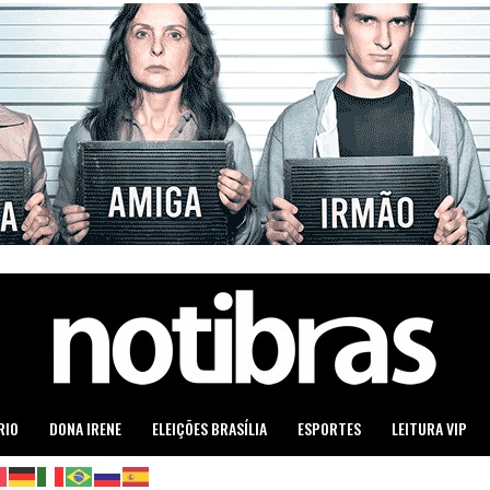
RIO
DONA IRENE
ELEIÇÕES BRASÍLIA
ESPORTES
LEITURA VIP