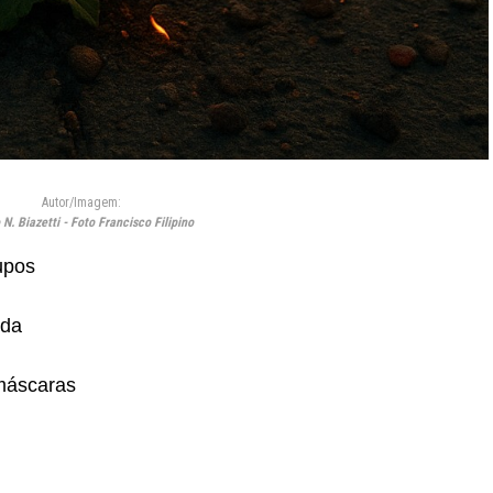
Autor/Imagem:
 N. Biazetti - Foto Francisco Filipino
upos
ida
máscaras