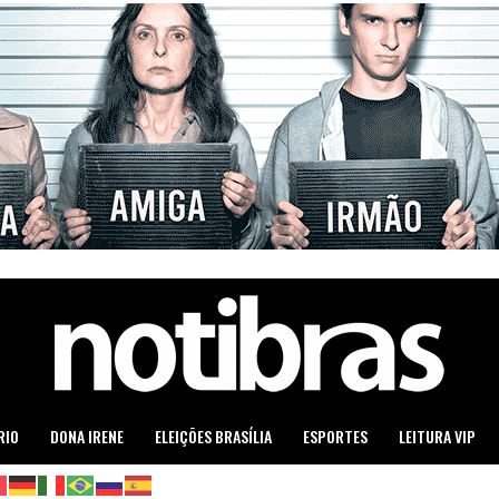
RIO
DONA IRENE
ELEIÇÕES BRASÍLIA
ESPORTES
LEITURA VIP