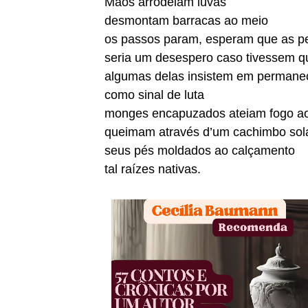
Mãos arrodeiam luvas
desmontam barracas ao meio
os passos param, esperam que as p
seria um desespero caso tivessem q
algumas delas insistem em permane
como sinal de luta
monges encapuzados ateiam fogo ao
queimam através d’um cachimbo so
seus pés moldados ao calçamento
tal raízes nativas.