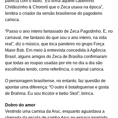
parecia com o ídolo. “Eu tinha aquele cabelinho
Chitãozinho & Chororó que o Zeca usava na época”,
lembra o criador da versão brasiliense do pagodeiro
carioca.
“Passo o ano inteiro fantasiado de Zeca Pagodinho. E, no
carnaval, me fantasio do que sou o ano inteiro, na vida
real”, diz o músico, que toca pandeiro no grupo Força
Maior Bsb. Em meio à entrevista concedida à Agência
Brasil, alguns amigos do Zeca de Brasília confirmaram
que todas as roupas usadas por ele no dia a dia são
escolhidas tendo, como referência, o original carioca.
O personagem brasiliense, no entanto, faz questão de
apontar uma diferença: “O outro é botafoguense e gosta
de Brahma. Eu sou tricolor e bebo Skol”, brinca.
Dobro do amor
Vestindo uma camisa da Aruc, enquanto aguardava a
chegada da escola de samba Aruc no espaço montado