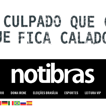
RIO
DONA IRENE
ELEIÇÕES BRASÍLIA
ESPORTES
LEITURA VIP