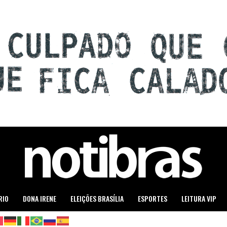
RIO
DONA IRENE
ELEIÇÕES BRASÍLIA
ESPORTES
LEITURA VIP