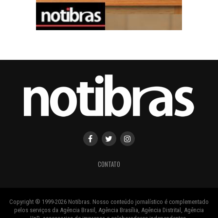
CONTATO
Copyright ® 1999-2026 Notibras. Nosso conteúdo jornalístico é complementado
pelos serviços da Agência Brasil, Agência Brasília, Agência Distrital, Agência