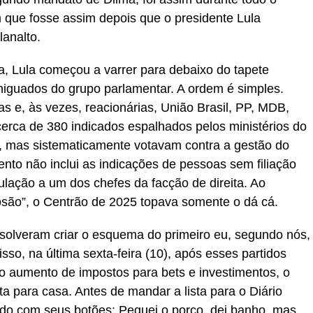
 que fosse assim depois que o presidente Lula
lanalto.
, Lula começou a varrer para debaixo do tapete
iguados do grupo parlamentar. A ordem é simples.
 e, às vezes, reacionárias, União Brasil, PP, MDB,
rca de 380 indicados espalhados pelos ministérios do
s, mas sistematicamente votavam contra a gestão do
ento não inclui as indicações de pessoas sem filiação
ulação a um dos chefes da facção de direita. Ao
dosão”, o Centrão de 2025 topava somente o dá cá.
solveram criar o esquema do primeiro eu, segundo nós,
sso, na última sexta-feira (10), após esses partidos
o aumento de impostos para bets e investimentos, o
a para casa. Antes de mandar a lista para o Diário
sado com seus botões: Peguei o porco, dei banho, mas,