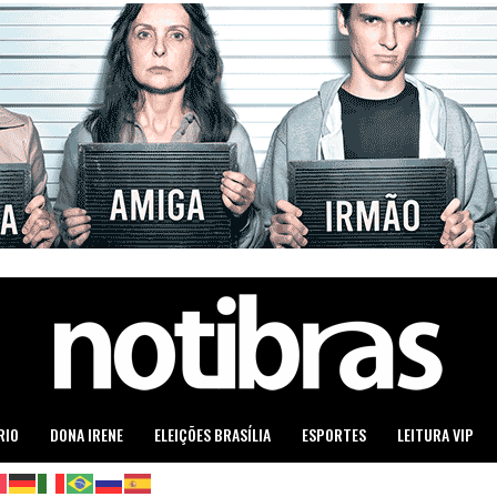
RIO
DONA IRENE
ELEIÇÕES BRASÍLIA
ESPORTES
LEITURA VIP