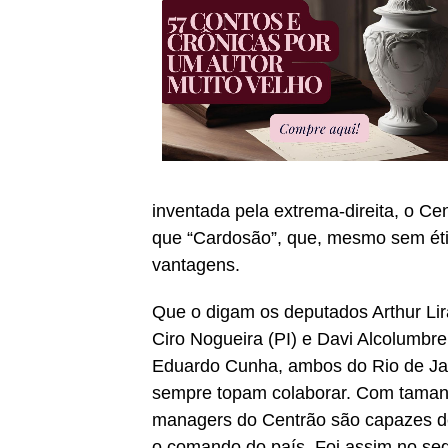
inventada pela extrema-direita, o Ce
que “Cardosão”, que, mesmo sem étic
vantagens.
Que o digam os deputados Arthur Lir
Ciro Nogueira (PI) e Davi Alcolumbr
Eduardo Cunha, ambos do Rio de Ja
sempre topam colaborar. Com tamanh
managers do Centrão são capazes de,
o comando do país. Foi assim no seg