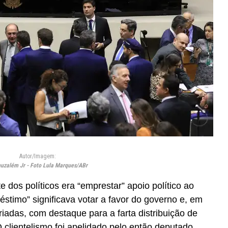
Autor/Imagem:
uzalém Jr - Foto Lula Marques/ABr
e dos políticos era “emprestar” apoio político ao
réstimo” significava votar a favor do governo e, em
iadas, com destaque para a farta distribuição de
O clientelismo foi apelidado pelo então deputado