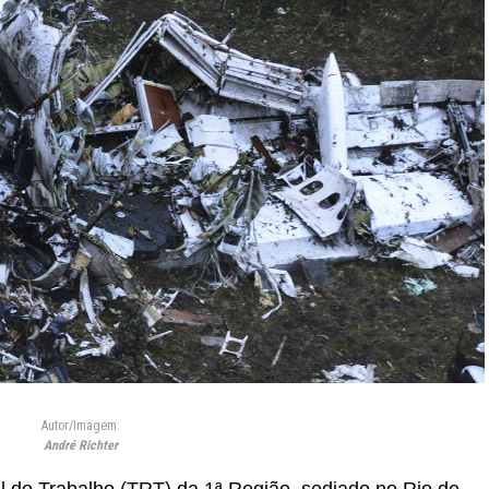
Autor/Imagem:
André Richter
l do Trabalho (TRT) da 1ª Região, sediado no Rio de