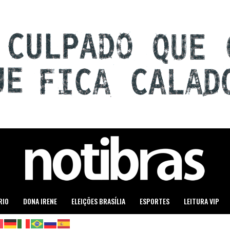
RIO
DONA IRENE
ELEIÇÕES BRASÍLIA
ESPORTES
LEITURA VIP