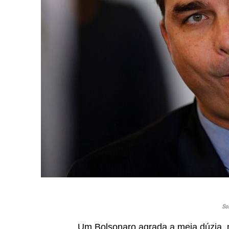
So
Um Bolsonaro agrada a meia dúzia, 