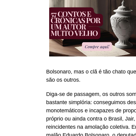
Bolsonaro, mas o clã é tão chato q
são os outros.
Diga-se de passagem, os outros so
bastante simplória: conseguimos des
monotemáticos e incapazes de propo
próprio ou ainda contra o Brasil, Jai
reincidentes na amolação coletiva. E
malão Eduardo Bolsonaro, o deputad