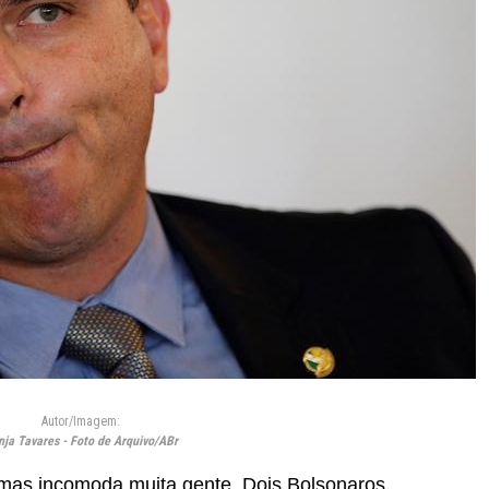
Autor/Imagem:
nja Tavares - Foto de Arquivo/ABr
mas incomoda muita gente. Dois Bolsonaros