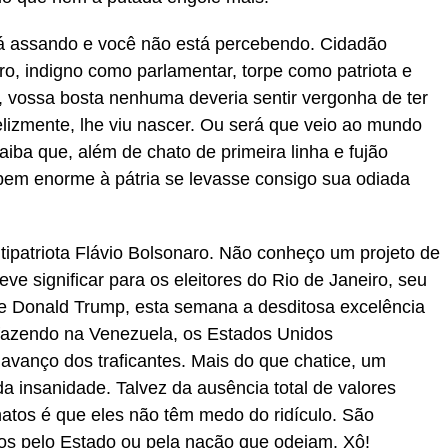
tá assando e você não está percebendo. Cidadão
iro, indigno como parlamentar, torpe como patriota e
vossa bosta nenhuma deveria sentir vergonha de ter
felizmente, lhe viu nascer. Ou será que veio ao mundo
iba que, além de chato de primeira linha e fujão
 bem enorme à pátria se levasse consigo sua odiada
ipatriota Flávio Bolsonaro. Não conheço um projeto de
ve significar para os eleitores do Rio de Janeiro, seu
de Donald Trump, esta semana a desditosa excelência
fazendo na Venezuela, os Estados Unidos
vanço dos traficantes. Mais do que chatice, um
a insanidade. Talvez da ausência total de valores
atos é que eles não têm medo do ridículo. São
agos pelo Estado ou pela nação que odeiam. Xô!