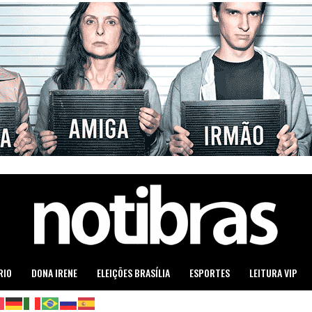
RIO
DONA IRENE
ELEIÇÕES BRASÍLIA
ESPORTES
LEITURA VIP