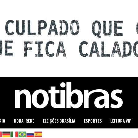
RIO
DONA IRENE
ELEIÇÕES BRASÍLIA
ESPORTES
LEITURA VIP