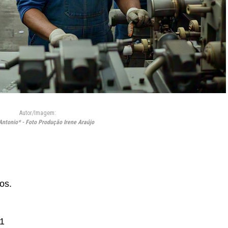
Autor/Imagem:
ntonio* - Foto Produção Irene Araújo
os.
X1