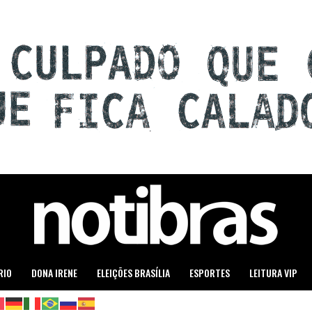
RIO
DONA IRENE
ELEIÇÕES BRASÍLIA
ESPORTES
LEITURA VIP